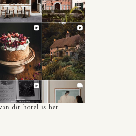
s
Boutique & Design
e locatie en allerlei
 een feest om daar te
an dit hotel is het