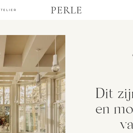
PERLE
ATELIER
Dit zi
en moo
va