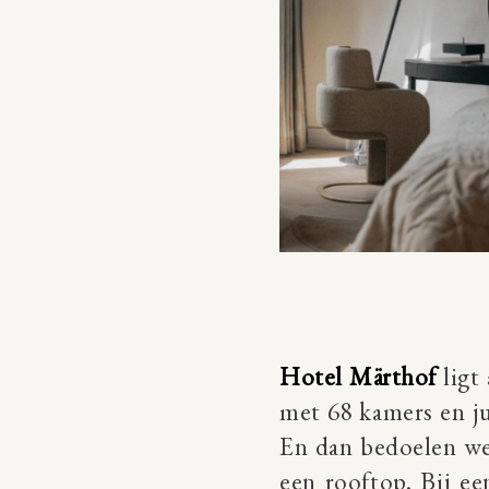
Hotel Märthof
ligt
met 68 kamers en jun
En dan bedoelen we n
een rooftop. Bij e