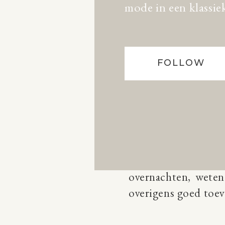
mode in een klassiek
FOLLOW
Een van de hipste 
Hotel Volkshaus
. H
fijne extra’s, zoals
overnachten, weten
overigens goed toev