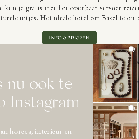
 kun je gratis met het openbaar vervoer reize
lturele uitjes. Het ideale hotel om Bazel te on
INFO & PRIJZEN
 nu ook te
p Instagram
van horeca, interieur en