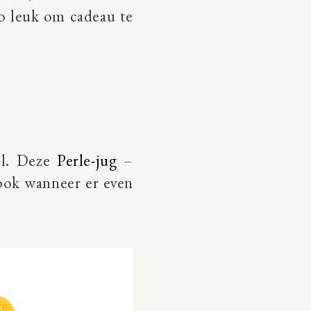
zo leuk om cadeau te
el. Deze
Perle-jug
–
 ook wanneer er even