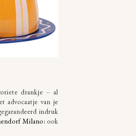
oriete drankje – al
et advocaatje van je
t gegarandeerd indruk
hendorf Milano
: ook