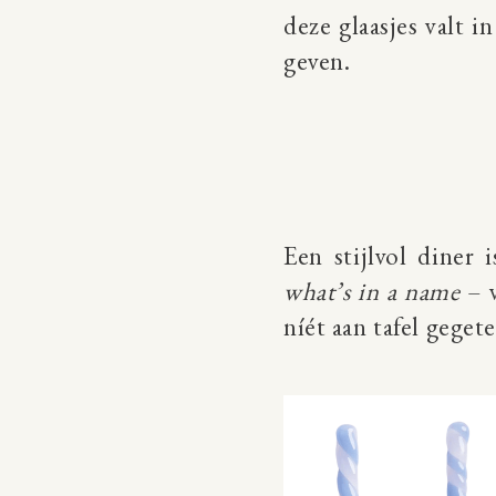
deze glaasjes valt 
geven.
Een stijlvol diner
what’s in a name
– v
níét aan tafel geget