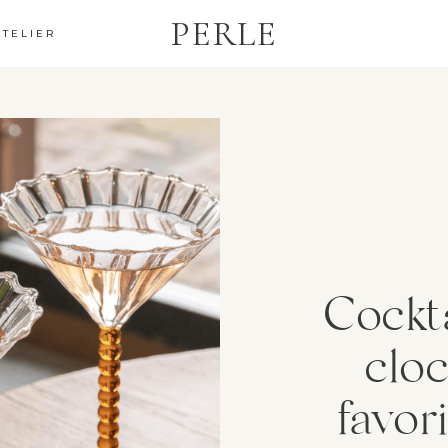
PERLE
ATELIER
Cockta
cloc
favor