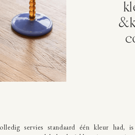
kl
&k
c
lledig servies standaard één kleur had, is