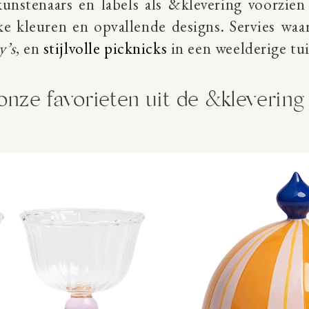
 kunstenaars en labels als &klevering voorzien
jke kleuren en opvallende designs. Servies waa
y’s
, en
stijlvolle picknicks
in een weelderige tui
 onze favorieten uit de &klevering 