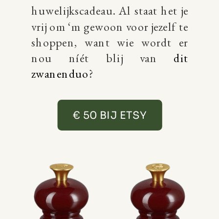
huwelijkscadeau. Al staat het je
vrij om ‘m gewoon voor jezelf te
shoppen, want wie wordt er
nou níét blij van
dit
zwanenduo
?
€ 50 BIJ ETSY