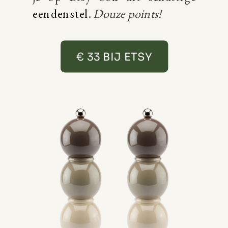
eendenstel
.
Douze points!
€ 33 BIJ ETSY